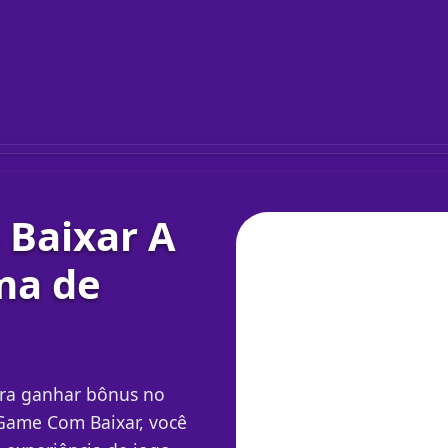
Baixar A
ma de
ra ganhar bônus no
Game Com Baixar, você