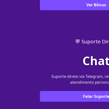
Ver Bônus
💬 Suporte Di
Cha
Suporte direto via Telegram, r
atendimento persona
Falar Suport