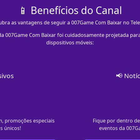
📱 Benefícios do Canal
ubra as vantagens de seguir a 007Game Com Baixar no Tel
e da 007Game Com Baixar foi cuidadosamente projetada para
dispositivos móveis:
sivos
📢 Notí
m, promoções especiais
Fique por dentro d
s únicos!
eventos da 007G