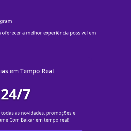
egram
 oferecer a melhor experiência possível em
cias em Tempo Real
24/7
e todas as novidades, promoções e
ame Com Baixar em tempo real!