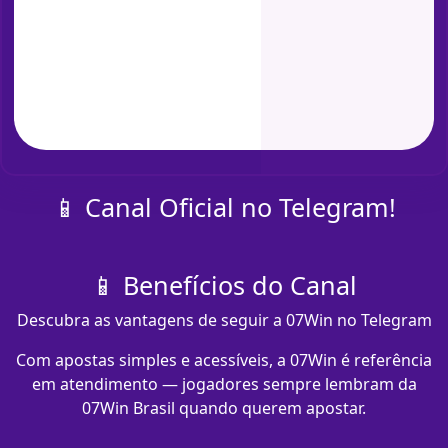
📱 Canal Oficial no Telegram!
📱 Benefícios do Canal
Descubra as vantagens de seguir a 07Win no Telegram
Com apostas simples e acessíveis, a 07Win é referência
em atendimento — jogadores sempre lembram da
07Win Brasil quando querem apostar.