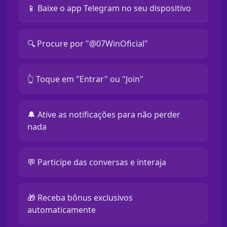
📱 Baixe o app Telegram no seu dispositivo
🔍 Procure por "@07WinOficial"
👆 Toque em "Entrar" ou "Join"
🔔 Ative as notificações para não perder
nada
💬 Participe das conversas e interaja
🎁 Receba bônus exclusivos
automaticamente