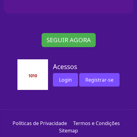
SEGUIR AGORA
Acessos
Login
Registrar-se
Políticas de Privacidade
Termos e Condições
Sitemap