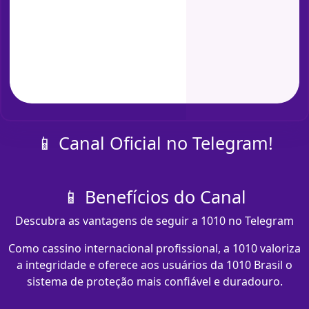
📱 Canal Oficial no Telegram!
📱 Benefícios do Canal
Descubra as vantagens de seguir a 1010 no Telegram
Como cassino internacional profissional, a 1010 valoriza
a integridade e oferece aos usuários da 1010 Brasil o
sistema de proteção mais confiável e duradouro.