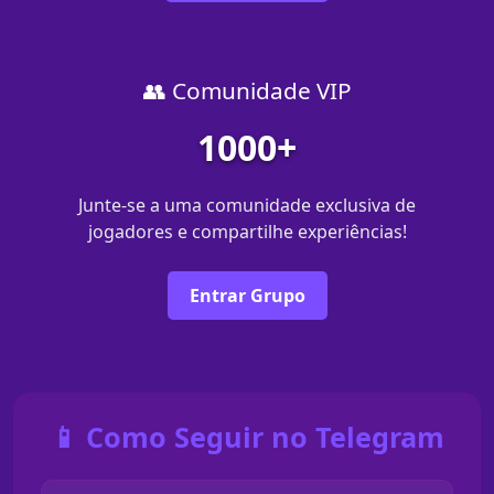
👥 Comunidade VIP
1000+
Junte-se a uma comunidade exclusiva de
jogadores e compartilhe experiências!
Entrar Grupo
📱 Como Seguir no Telegram