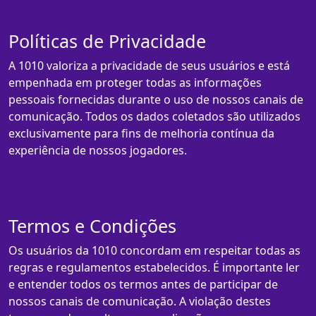
Políticas de Privacidade
A 1010 valoriza a privacidade de seus usuários e está
empenhada em proteger todas as informações
pessoais fornecidas durante o uso de nossos canais de
comunicação. Todos os dados coletados são utilizados
exclusivamente para fins de melhoria contínua da
experiência de nossos jogadores.
Termos e Condições
Os usuários da 1010 concordam em respeitar todas as
regras e regulamentos estabelecidos. É importante ler
e entender todos os termos antes de participar de
nossos canais de comunicação. A violação destes