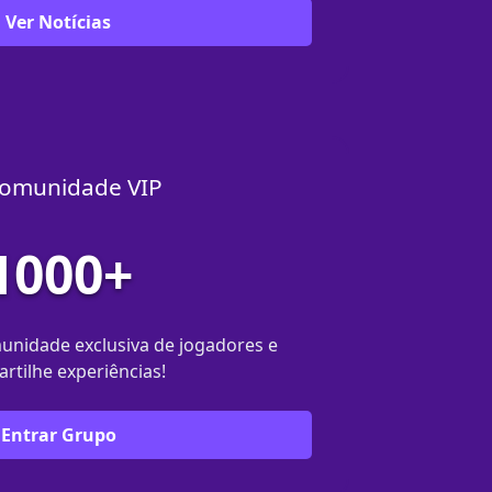
Ver Notícias
Comunidade VIP
1000+
unidade exclusiva de jogadores e
rtilhe experiências!
Entrar Grupo