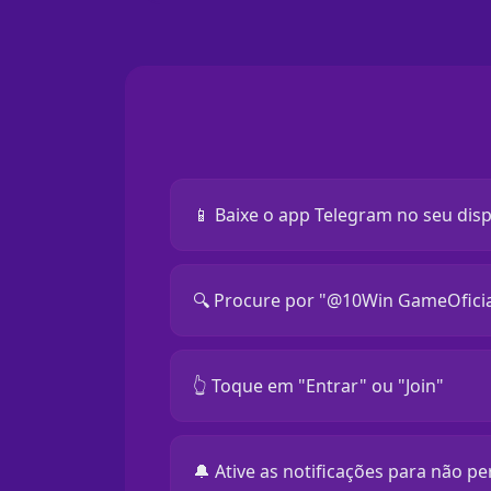
📱 Baixe o app Telegram no seu disp
🔍 Procure por "@10Win GameOficia
👆 Toque em "Entrar" ou "Join"
🔔 Ative as notificações para não p