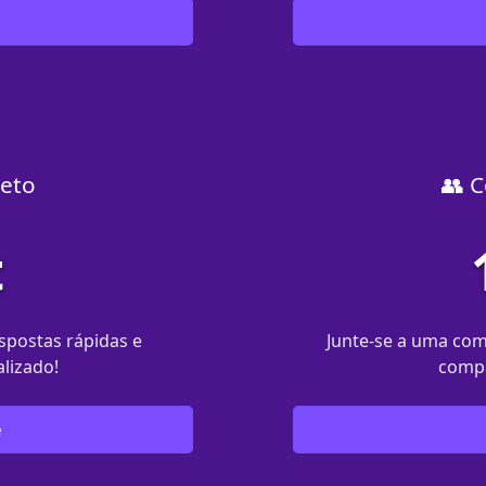
reto
👥 
t
espostas rápidas e
Junte-se a uma com
lizado!
compa
e