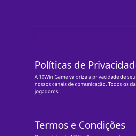
Políticas de Privacida
A 10Win Game valoriza a privacidade de se
nossos canais de comunicação. Todos os dad
jogadores.
Termos e Condições