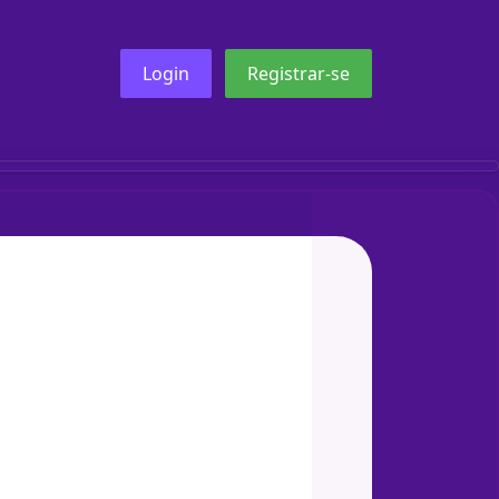
Login
Registrar-se