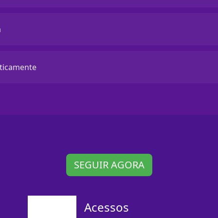
a
aticamente
SEGUIR AGORA
Acessos