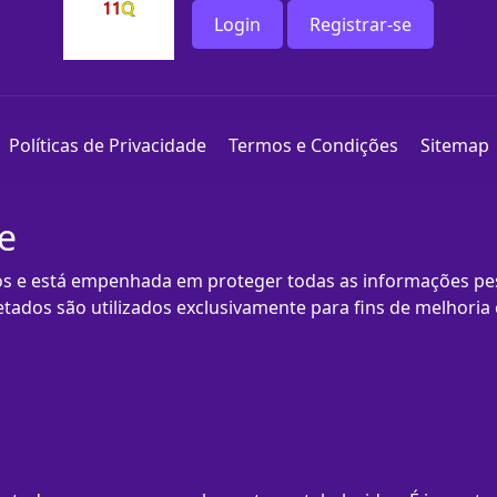
Login
Registrar-se
Políticas de Privacidade
Termos e Condições
Sitemap
de
ios e está empenhada em proteger todas as informações pe
tados são utilizados exclusivamente para fins de melhoria