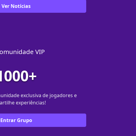
Ver Notícias
Comunidade VIP
1000+
unidade exclusiva de jogadores e
rtilhe experiências!
Entrar Grupo