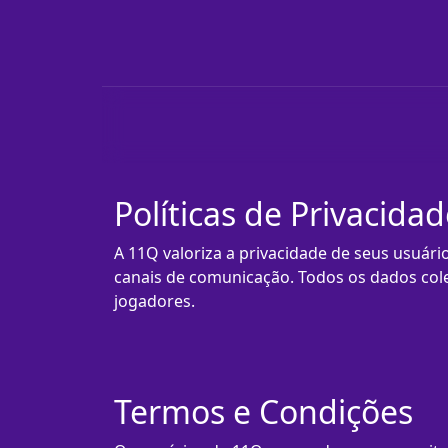
Políticas de Privacida
A 11Q valoriza a privacidade de seus usuár
canais de comunicação. Todos os dados cole
jogadores.
Termos e Condições