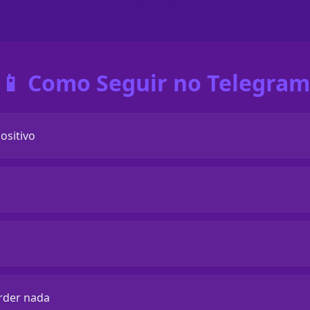
📱 Como Seguir no Telegram
ositivo
erder nada