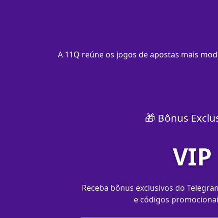
A 11Q reúne os jogos de apostas mais mode
🎁 Bônus Exclu
VIP
Receba bônus exclusivos do Telegra
e códigos promocionai