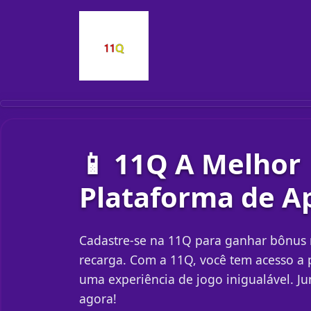
📱 11Q A Melhor
Plataforma de A
Cadastre-se na 11Q para ganhar bônus 
recarga. Com a 11Q, você tem acesso a 
uma experiência de jogo inigualável. J
agora!