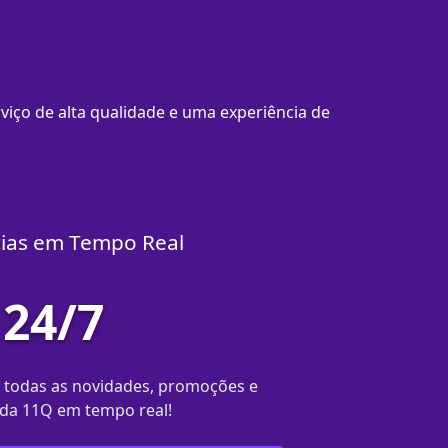
iço de alta qualidade e uma experiência de
cias em Tempo Real
24/7
e todas as novidades, promoções e
da 11Q em tempo real!