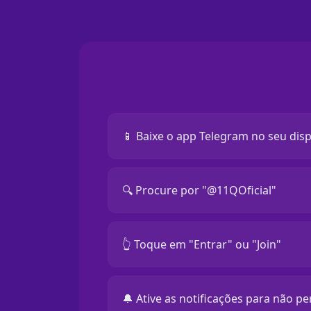
📱 Baixe o app Telegram no seu disp
🔍 Procure por "@11QOficial"
👆 Toque em "Entrar" ou "Join"
🔔 Ative as notificações para não p