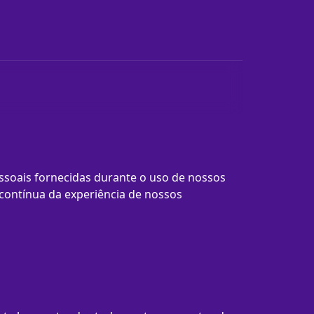
ssoais fornecidas durante o uso de nossos
 contínua da experiência de nossos