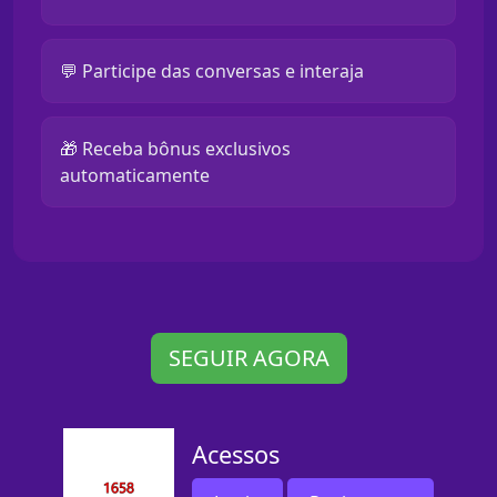
💬 Participe das conversas e interaja
🎁 Receba bônus exclusivos
automaticamente
SEGUIR AGORA
Acessos