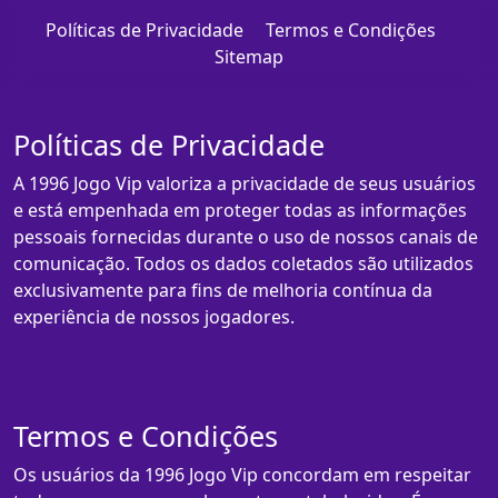
Políticas de Privacidade
Termos e Condições
Sitemap
Políticas de Privacidade
A 1996 Jogo Vip valoriza a privacidade de seus usuários
e está empenhada em proteger todas as informações
pessoais fornecidas durante o uso de nossos canais de
comunicação. Todos os dados coletados são utilizados
exclusivamente para fins de melhoria contínua da
experiência de nossos jogadores.
Termos e Condições
Os usuários da 1996 Jogo Vip concordam em respeitar