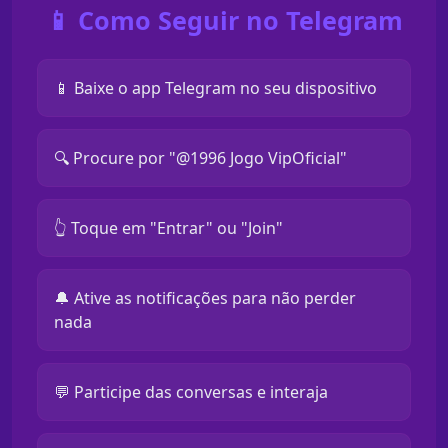
📱 Como Seguir no Telegram
📱 Baixe o app Telegram no seu dispositivo
🔍 Procure por "@1996 Jogo VipOficial"
👆 Toque em "Entrar" ou "Join"
🔔 Ative as notificações para não perder
nada
💬 Participe das conversas e interaja