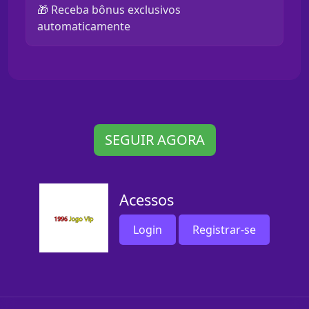
🎁 Receba bônus exclusivos
automaticamente
SEGUIR AGORA
Acessos
Login
Registrar-se