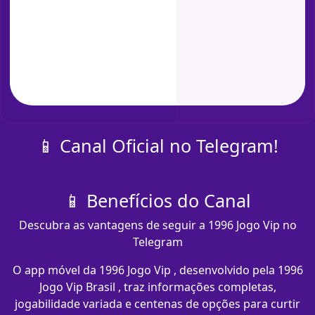
📱 Canal Oficial no Telegram!
📱 Benefícios do Canal
Descubra as vantagens de seguir a 1996 Jogo Vip no
Telegram
O app móvel da 1996 Jogo Vip , desenvolvido pela 1996
Jogo Vip Brasil , traz informações completas,
jogabilidade variada e centenas de opções para curtir