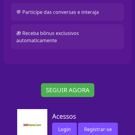
💬 Participe das conversas e interaja
🎁 Receba bônus exclusivos
automaticamente
SEGUIR AGORA
Acessos
Login
Registrar-se