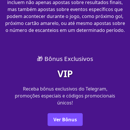
incluem não apenas apostas sobre resultados finais,
mas também apostas sobre eventos específicos que
podem acontecer durante o jogo, como próximo gol,
próximo cartão amarelo, ou até mesmo apostas sobre
o número de escanteios em um determinado período.
🎁 Bônus Exclusivos
VIP
Receba bônus exclusivos do Telegram,
promoções especiais e códigos promocionais
únicos!
Ver Bônus