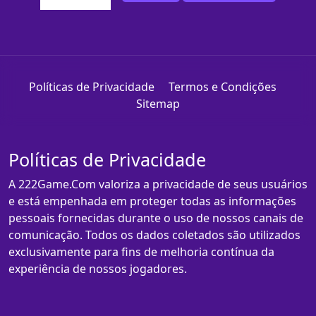
Políticas de Privacidade
Termos e Condições
Sitemap
Políticas de Privacidade
A 222Game.Com valoriza a privacidade de seus usuários
e está empenhada em proteger todas as informações
pessoais fornecidas durante o uso de nossos canais de
comunicação. Todos os dados coletados são utilizados
exclusivamente para fins de melhoria contínua da
experiência de nossos jogadores.