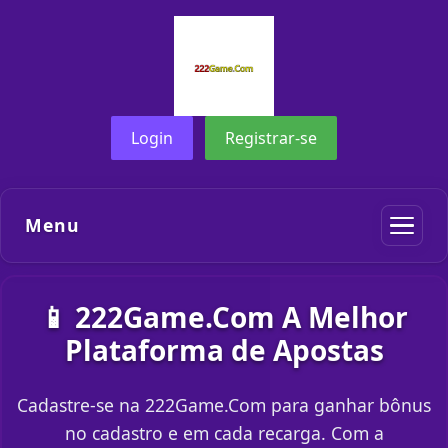
Login
Registrar-se
Menu
📱 222Game.Com A Melhor
Plataforma de Apostas
Cadastre-se na 222Game.Com para ganhar bônus
no cadastro e em cada recarga. Com a