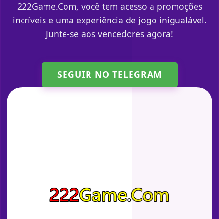
222Game.Com, você tem acesso a promoções
incríveis e uma experiência de jogo inigualável.
Junte-se aos vencedores agora!
SEGUIR NO TELEGRAM