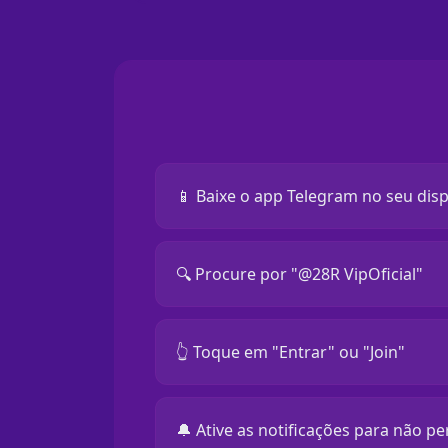
📱 Baixe o app Telegram no seu disp
🔍 Procure por "@28R VipOficial"
👆 Toque em "Entrar" ou "Join"
🔔 Ative as notificações para não p