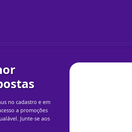
hor
postas
nus no cadastro e em
 acesso a promoções
ualável. Junte-se aos