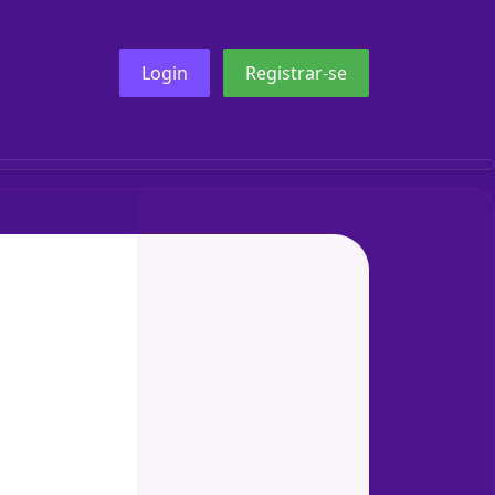
Login
Registrar-se