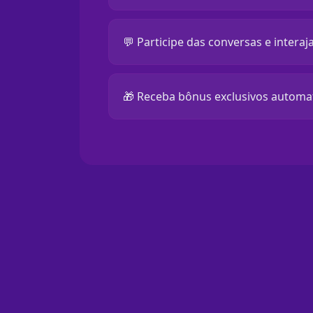
💬 Participe das conversas e interaj
🎁 Receba bônus exclusivos autom