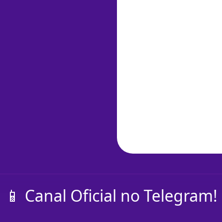
📱 Canal Oficial no Telegram!