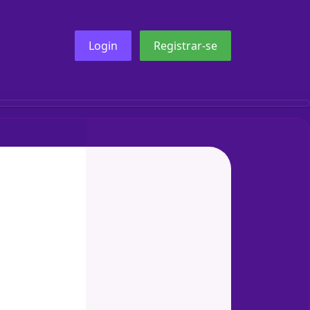
Login
Registrar-se