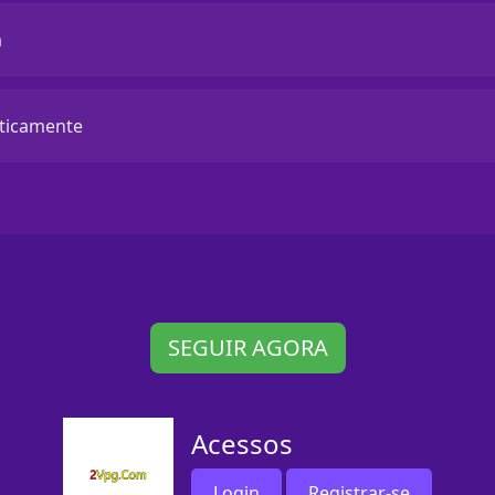
a
aticamente
SEGUIR AGORA
Acessos
Login
Registrar-se