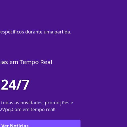
specíficos durante uma partida.
cias em Tempo Real
24/7
e todas as novidades, promoções e
 2Vpg.Com em tempo real!
Ver Notícias