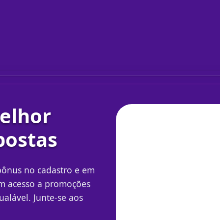
elhor
postas
bônus no cadastro e em
em acesso a promoções
ualável. Junte-se aos