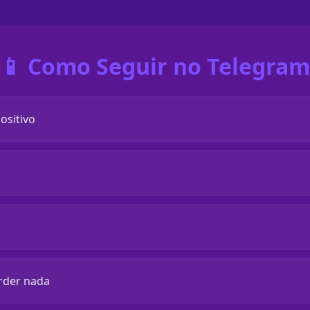
📱 Como Seguir no Telegram
ositivo
erder nada