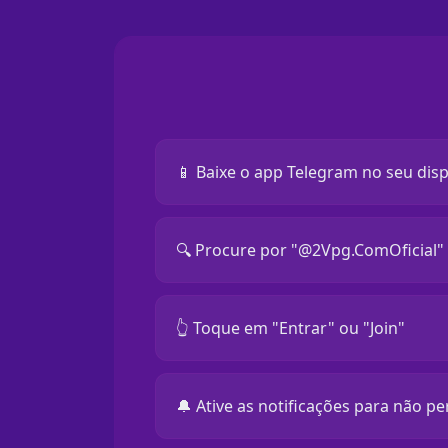
📱 Baixe o app Telegram no seu disp
🔍 Procure por "@2Vpg.ComOficial"
👆 Toque em "Entrar" ou "Join"
🔔 Ative as notificações para não p