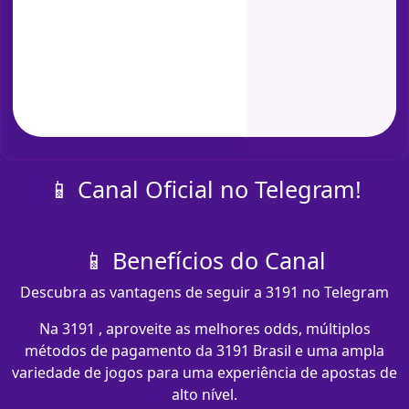
📱 Canal Oficial no Telegram!
📱 Benefícios do Canal
Descubra as vantagens de seguir a 3191 no Telegram
Na 3191 , aproveite as melhores odds, múltiplos
métodos de pagamento da 3191 Brasil e uma ampla
variedade de jogos para uma experiência de apostas de
alto nível.