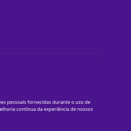
es pessoais fornecidas durante o uso de
elhoria contínua da experiência de nossos