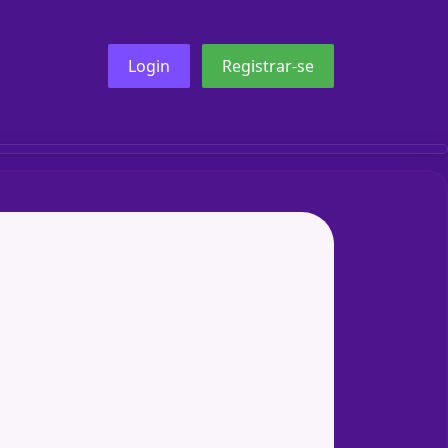
Login
Registrar-se