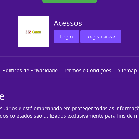
Acessos
Login
Registrar-se
Políticas de Privacidade
Termos e Condições
Sitemap
de
 usuários e está empenhada em proteger todas as informaçõ
os coletados são utilizados exclusivamente para fins de m