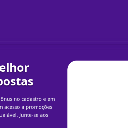
elhor
postas
bônus no cadastro e em
em acesso a promoções
ualável. Junte-se aos