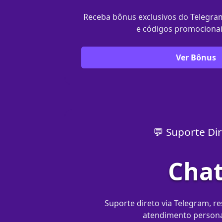
Receba bônus exclusivos do Telegra
e códigos promocionai
Ver Bônus
💬 Suporte Di
Cha
Suporte direto via Telegram, r
atendimento persona