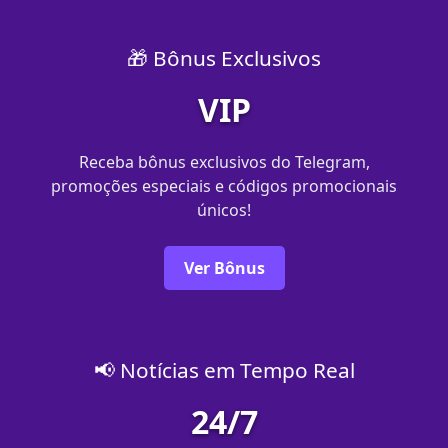
🎁 Bônus Exclusivos
VIP
Receba bônus exclusivos do Telegram,
promoções especiais e códigos promocionais
únicos!
Ver Bônus
📢 Notícias em Tempo Real
24/7