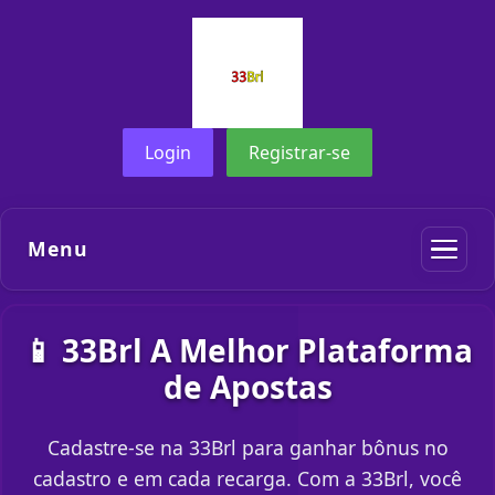
Login
Registrar-se
Menu
📱 33Brl A Melhor Plataforma
de Apostas
Cadastre-se na 33Brl para ganhar bônus no
cadastro e em cada recarga. Com a 33Brl, você