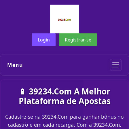
Login
Registrar-se
Menu
📱 39234.Com A Melhor
Plataforma de Apostas
Cadastre-se na 39234.Com para ganhar bônus no
cadastro e em cada recarga. Com a 39234.Com,