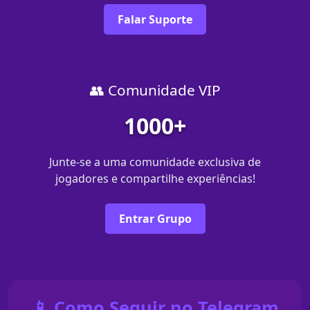
Falar Suporte
👥 Comunidade VIP
1000+
Junte-se a uma comunidade exclusiva de
jogadores e compartilhe experiências!
Entrar Grupo
📱 Como Seguir no Telegram