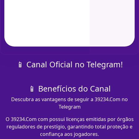
📱 Canal Oficial no Telegram!
📱 Benefícios do Canal
Descubra as vantagens de seguir a 39234.Com no
Telegram
O 39234.Com com​ possui licenças emitidas por órgãos
reguladores de prestígio, garantindo total proteção e
confiança aos jogadores.