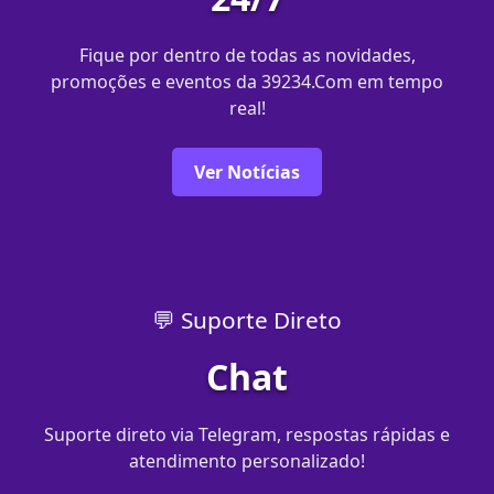
Fique por dentro de todas as novidades,
promoções e eventos da 39234.Com em tempo
real!
Ver Notícias
💬 Suporte Direto
Chat
Suporte direto via Telegram, respostas rápidas e
atendimento personalizado!