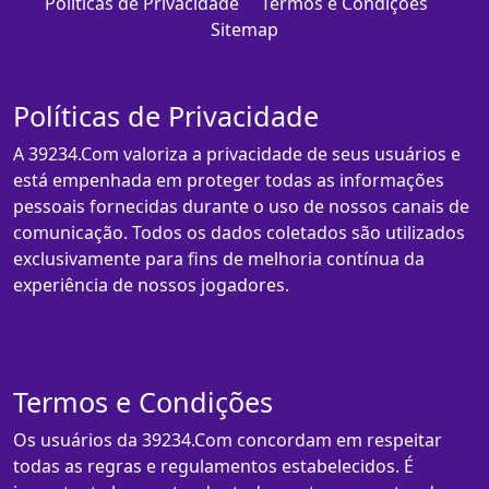
Políticas de Privacidade
Termos e Condições
Sitemap
Políticas de Privacidade
A 39234.Com valoriza a privacidade de seus usuários e
está empenhada em proteger todas as informações
pessoais fornecidas durante o uso de nossos canais de
comunicação. Todos os dados coletados são utilizados
exclusivamente para fins de melhoria contínua da
experiência de nossos jogadores.
Termos e Condições
Os usuários da 39234.Com concordam em respeitar
todas as regras e regulamentos estabelecidos. É