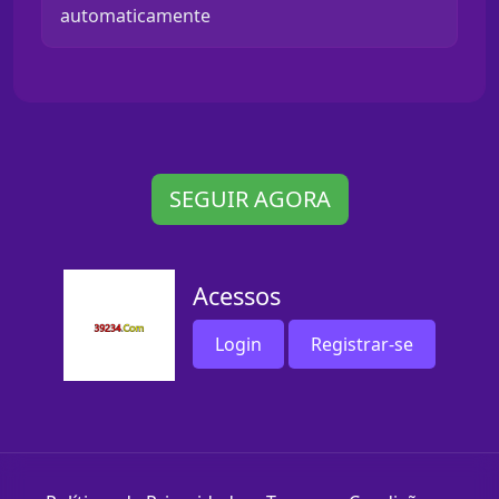
automaticamente
SEGUIR AGORA
Acessos
Login
Registrar-se