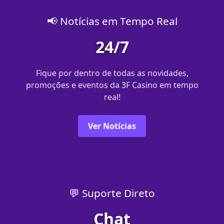
📢 Notícias em Tempo Real
24/7
Fique por dentro de todas as novidades,
promoções e eventos da 3F Casino em tempo
real!
Ver Notícias
💬 Suporte Direto
Chat