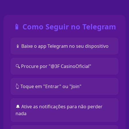
📱 Como Seguir no Telegram
📱 Baixe o app Telegram no seu dispositivo
🔍 Procure por "@3F CasinoOficial"
👆 Toque em "Entrar" ou "Join"
🔔 Ative as notificações para não perder
nada