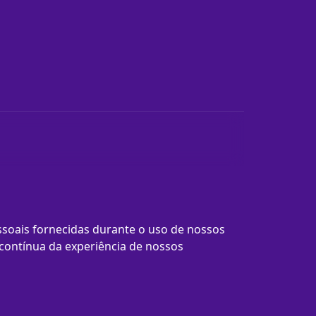
ssoais fornecidas durante o uso de nossos
 contínua da experiência de nossos