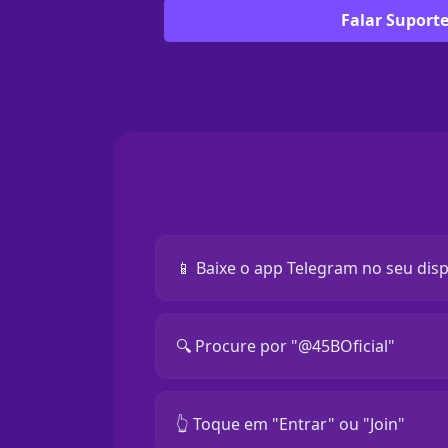
Falar Suport
📱 Baixe o app Telegram no seu disp
🔍 Procure por "@45BOficial"
👆 Toque em "Entrar" ou "Join"