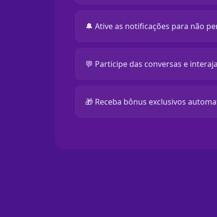
🔔 Ative as notificações para não p
💬 Participe das conversas e interaj
🎁 Receba bônus exclusivos autom