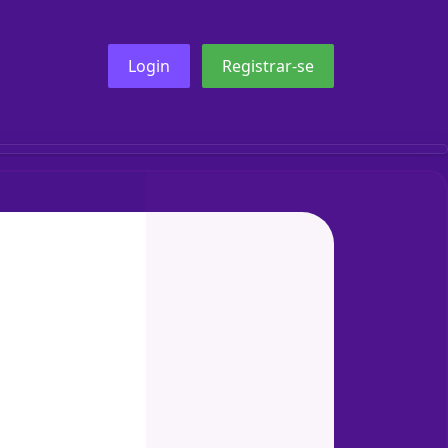
Login
Registrar-se