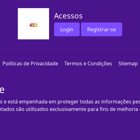
Acessos
Login
Registrar-se
Políticas de Privacidade
Termos e Condições
Sitemap
de
ios e está empenhada em proteger todas as informações pe
tados são utilizados exclusivamente para fins de melhoria