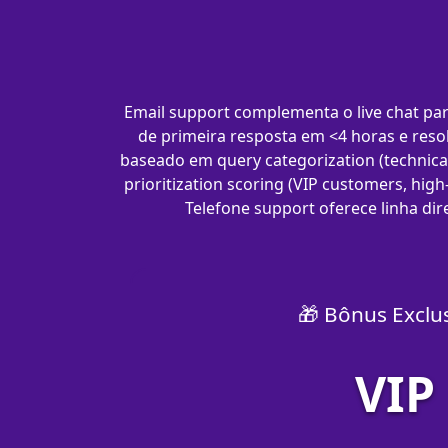
Email support complementa o live chat p
de primeira resposta em <4 horas e resol
baseado em query categorization (technica
prioritization scoring (VIP customers, hig
Telefone support oferece linha di
🎁 Bônus Exclu
VIP