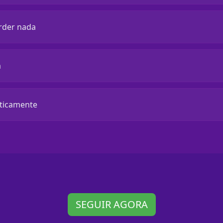
erder nada
a
aticamente
SEGUIR AGORA