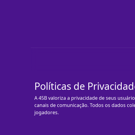
Políticas de Privacida
A 45B valoriza a privacidade de seus usuár
canais de comunicação. Todos os dados cole
jogadores.