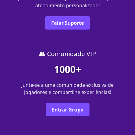
atendimento personalizado!
Falar Suporte
👥 Comunidade VIP
1000+
Junte-se a uma comunidade exclusiva de
jogadores e compartilhe experiências!
Entrar Grupo