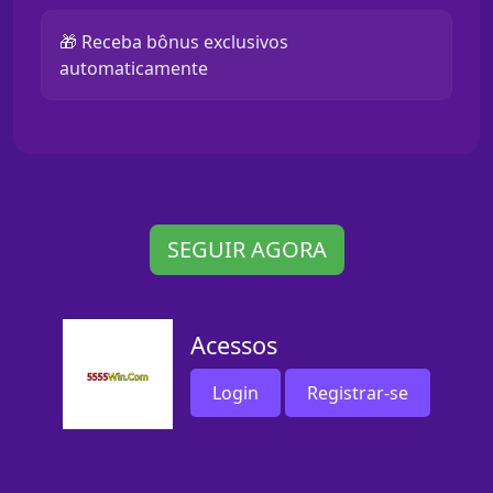
🎁 Receba bônus exclusivos
automaticamente
SEGUIR AGORA
Acessos
Login
Registrar-se