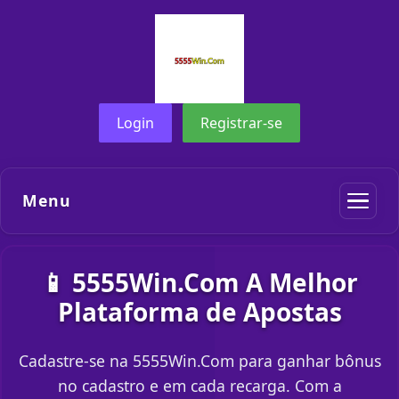
Login
Registrar-se
Menu
📱 5555Win.Com A Melhor
Plataforma de Apostas
Cadastre-se na 5555Win.Com para ganhar bônus
no cadastro e em cada recarga. Com a