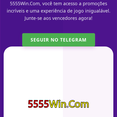
5555Win.Com, você tem acesso a promoções
incríveis e uma experiência de jogo inigualável.
Junte-se aos vencedores agora!
SEGUIR NO TELEGRAM