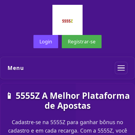
Login
Registrar-se
Menu
📱 5555Z A Melhor Plataforma
de Apostas
Cadastre-se na 5555Z para ganhar bônus no
cadastro e em cada recarga. Com a 5555Z, você