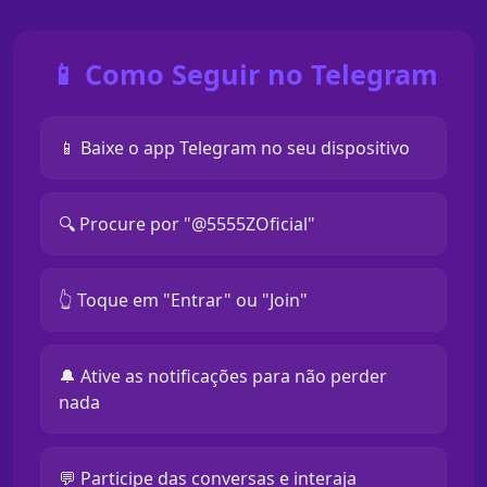
📱 Como Seguir no Telegram
📱 Baixe o app Telegram no seu dispositivo
🔍 Procure por "@5555ZOficial"
👆 Toque em "Entrar" ou "Join"
🔔 Ative as notificações para não perder
nada
💬 Participe das conversas e interaja