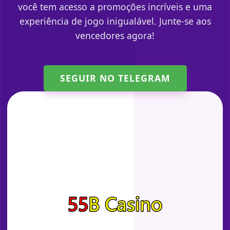
você tem acesso a promoções incríveis e uma
experiência de jogo inigualável. Junte-se aos
vencedores agora!
SEGUIR NO TELEGRAM