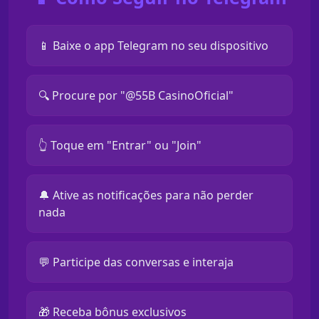
📱 Baixe o app Telegram no seu dispositivo
🔍 Procure por "@55B CasinoOficial"
👆 Toque em "Entrar" ou "Join"
🔔 Ative as notificações para não perder
nada
💬 Participe das conversas e interaja
🎁 Receba bônus exclusivos