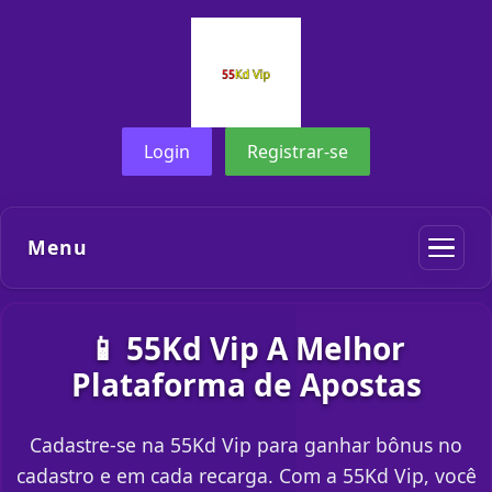
Login
Registrar-se
Menu
📱 55Kd Vip A Melhor
Plataforma de Apostas
Cadastre-se na 55Kd Vip para ganhar bônus no
cadastro e em cada recarga. Com a 55Kd Vip, você