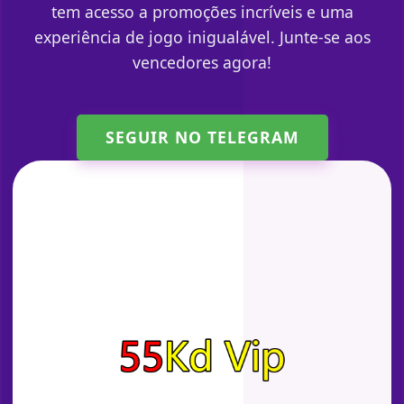
tem acesso a promoções incríveis e uma
experiência de jogo inigualável. Junte-se aos
vencedores agora!
SEGUIR NO TELEGRAM