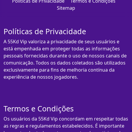
Políticas de Privacidade
Termos e Condições
Sitemap
Políticas de Privacidade
A 55Kd Vip valoriza a privacidade de seus usuários e
está empenhada em proteger todas as informações
pessoais fornecidas durante o uso de nossos canais de
comunicação. Todos os dados coletados são utilizados
exclusivamente para fins de melhoria contínua da
experiência de nossos jogadores.
Termos e Condições
Os usuários da 55Kd Vip concordam em respeitar todas
as regras e regulamentos estabelecidos. É importante