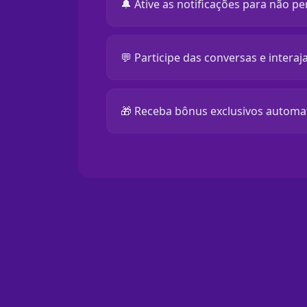
🔔 Ative as notificações para não p
💬 Participe das conversas e interaj
🎁 Receba bônus exclusivos autom