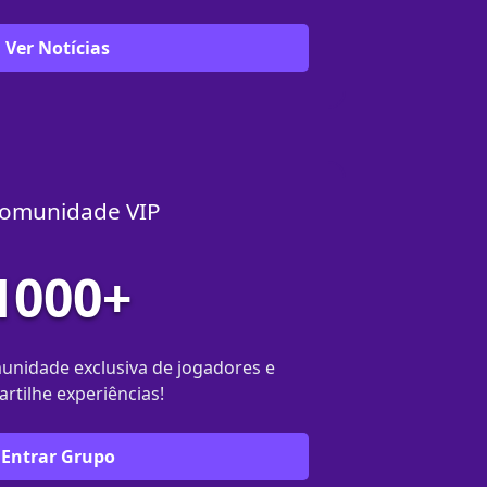
Ver Notícias
Comunidade VIP
1000+
unidade exclusiva de jogadores e
rtilhe experiências!
Entrar Grupo