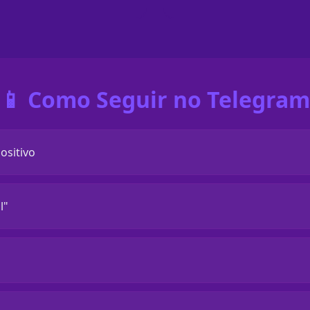
📱 Como Seguir no Telegram
ositivo
l"