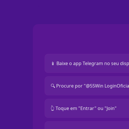
📱 Baixe o app Telegram no seu disp
🔍 Procure por "@55Win LoginOficia
👆 Toque em "Entrar" ou "Join"