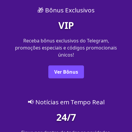
🎁 Bônus Exclusivos
VIP
Receba bônus exclusivos do Telegram,
promoções especiais e códigos promocionais
únicos!
Ver Bônus
📢 Notícias em Tempo Real
24/7