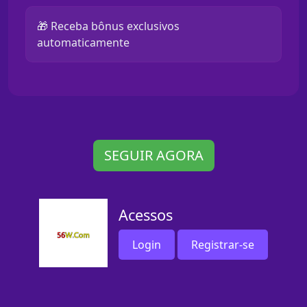
🎁 Receba bônus exclusivos
automaticamente
SEGUIR AGORA
Acessos
Login
Registrar-se