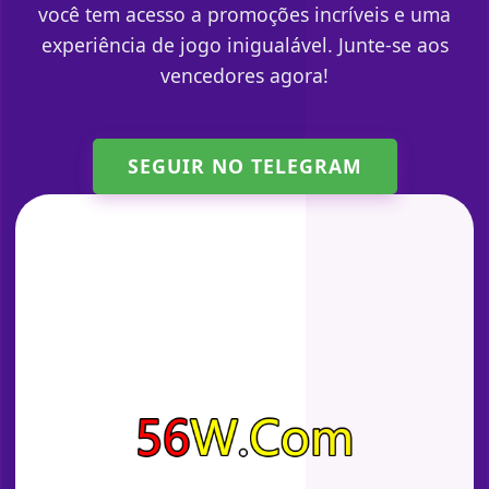
você tem acesso a promoções incríveis e uma
experiência de jogo inigualável. Junte-se aos
vencedores agora!
SEGUIR NO TELEGRAM