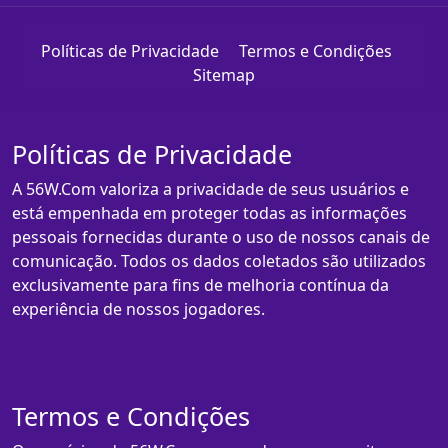
Políticas de Privacidade
Termos e Condições
Sitemap
Políticas de Privacidade
A 56W.Com valoriza a privacidade de seus usuários e
está empenhada em proteger todas as informações
pessoais fornecidas durante o uso de nossos canais de
comunicação. Todos os dados coletados são utilizados
exclusivamente para fins de melhoria contínua da
experiência de nossos jogadores.
Termos e Condições