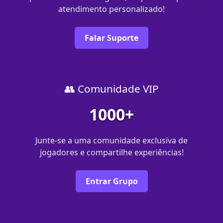
atendimento personalizado!
Falar Suporte
👥 Comunidade VIP
1000+
Junte-se a uma comunidade exclusiva de
jogadores e compartilhe experiências!
Entrar Grupo