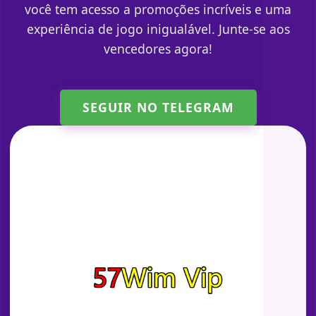
você tem acesso a promoções incríveis e uma
experiência de jogo inigualável. Junte-se aos
vencedores agora!
SEGUIR NO TELEGRAM