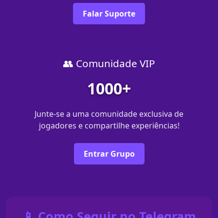
Falar Suporte
👥 Comunidade VIP
1000+
Junte-se a uma comunidade exclusiva de
jogadores e compartilhe experiências!
Entrar Grupo
📱 Como Seguir no Telegram