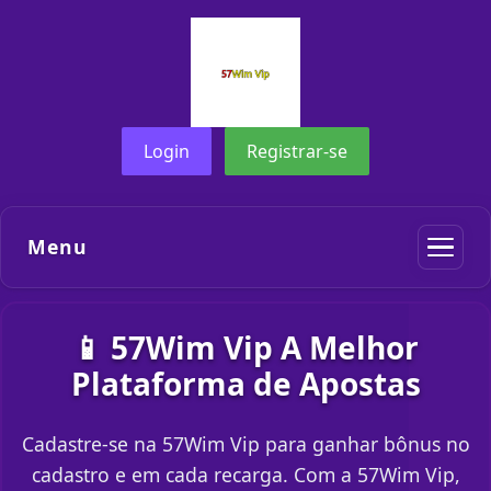
Login
Registrar-se
Menu
📱 57Wim Vip A Melhor
Plataforma de Apostas
Cadastre-se na 57Wim Vip para ganhar bônus no
cadastro e em cada recarga. Com a 57Wim Vip,