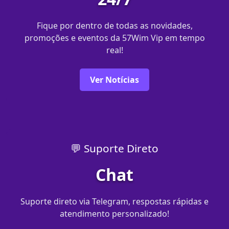
Fique por dentro de todas as novidades,
promoções e eventos da 57Wim Vip em tempo
real!
Ver Notícias
💬 Suporte Direto
Chat
Suporte direto via Telegram, respostas rápidas e
atendimento personalizado!