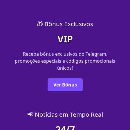
🎁 Bônus Exclusivos
VIP
Receba bônus exclusivos do Telegram,
promoções especiais e códigos promocionais
únicos!
Ver Bônus
📢 Notícias em Tempo Real
24/7