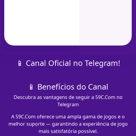
📱 Canal Oficial no Telegram!
📱 Benefícios do Canal
Descubra as vantagens de seguir a 59C.Com no
Telegram
A 59C.Com oferece uma ampla gama de jogos e o
melhor suporte — garantindo a experiência de jogo
mais satisfatória possível.