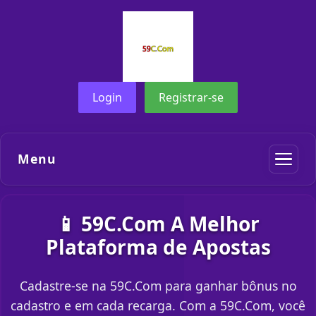
Login
Registrar-se
Menu
📱 59C.Com A Melhor
Plataforma de Apostas
Cadastre-se na 59C.Com para ganhar bônus no
cadastro e em cada recarga. Com a 59C.Com, você