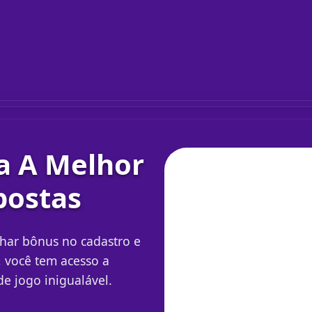
a A Melhor
postas
har bônus no cadastro e
 você tem acesso a
e jogo inigualável.