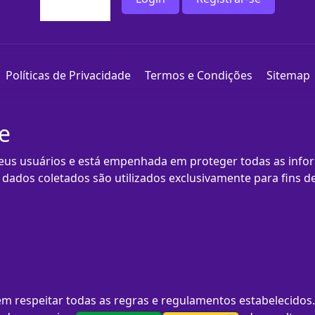
Políticas de Privacidade
Termos e Condições
Sitemap
de
 seus usuários e está empenhada em proteger todas as inf
dados coletados são utilizados exclusivamente para fins d
 respeitar todas as regras e regulamentos estabelecidos. 