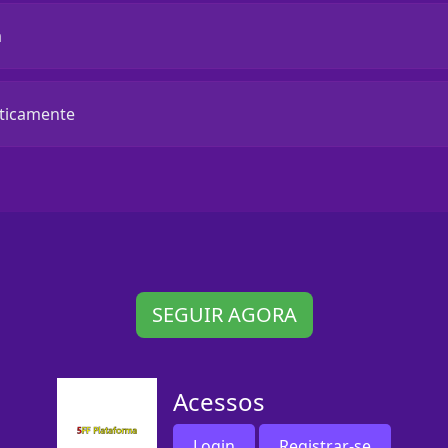
a
aticamente
SEGUIR AGORA
Acessos
Login
Registrar-se