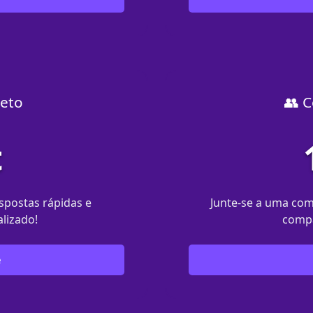
reto
👥 
t
espostas rápidas e
Junte-se a uma com
lizado!
compa
e