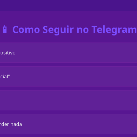
📱 Como Seguir no Telegram
ositivo
cial"
erder nada