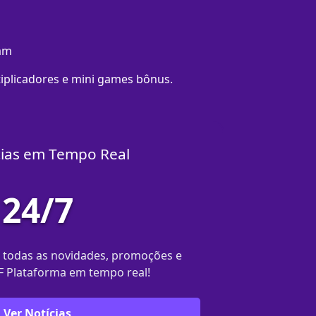
ram
tiplicadores e mini games bônus.
cias em Tempo Real
24/7
e todas as novidades, promoções e
F Plataforma em tempo real!
Ver Notícias