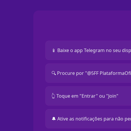
📱 Baixe o app Telegram no seu disp
🔍 Procure por "@5FF PlataformaOfi
👆 Toque em "Entrar" ou "Join"
🔔 Ative as notificações para não p