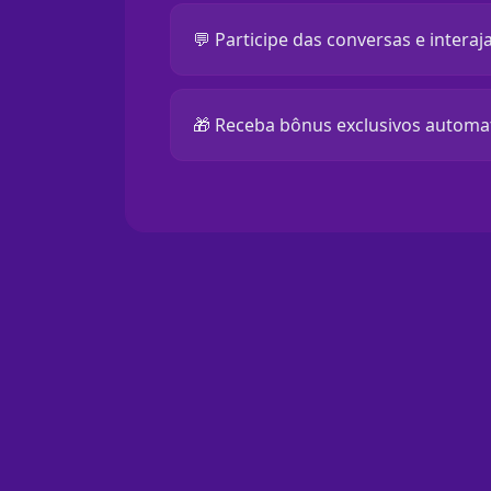
💬 Participe das conversas e interaj
🎁 Receba bônus exclusivos autom