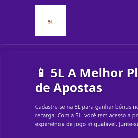
📱 5L A Melhor P
de Apostas
Cadastre-se na 5L para ganhar bônus n
recarga. Com a 5L, você tem acesso a p
experiência de jogo inigualável. Junte-