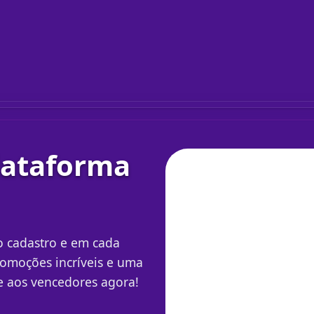
lataforma
o cadastro e em cada
romoções incríveis e uma
se aos vencedores agora!