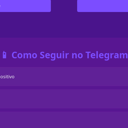
e
📱 Como Seguir no Telegram
ositivo