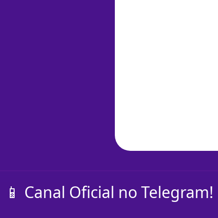
📱 Canal Oficial no Telegram!