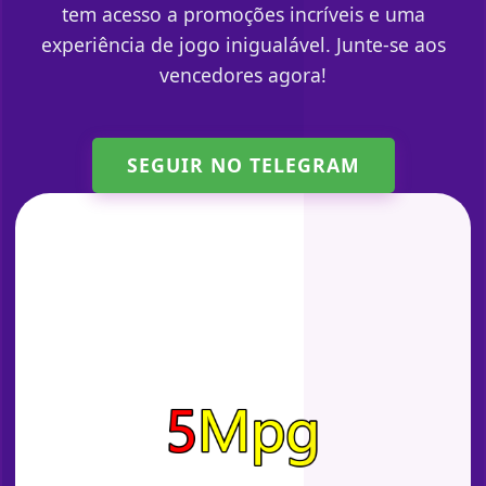
tem acesso a promoções incríveis e uma
experiência de jogo inigualável. Junte-se aos
vencedores agora!
SEGUIR NO TELEGRAM