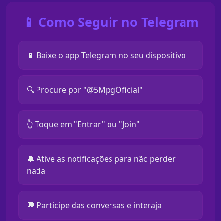
📱 Como Seguir no Telegram
📱 Baixe o app Telegram no seu dispositivo
🔍 Procure por "@5MpgOficial"
👆 Toque em "Entrar" ou "Join"
🔔 Ative as notificações para não perder
nada
💬 Participe das conversas e interaja