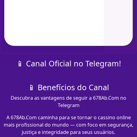
📱 Canal Oficial no Telegram!
📱 Benefícios do Canal
Descubra as vantagens de seguir a 678Ab.Com no
Telegram
A 678Ab.Com caminha para se tornar o cassino online
mais profissional do mundo — com foco em segurança,
justiça e integridade para seus usuários.