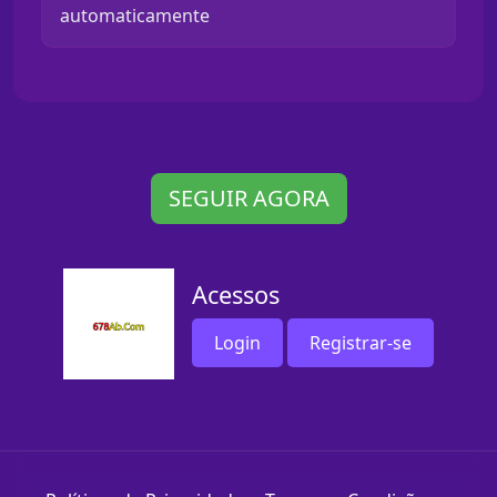
automaticamente
SEGUIR AGORA
Acessos
Login
Registrar-se