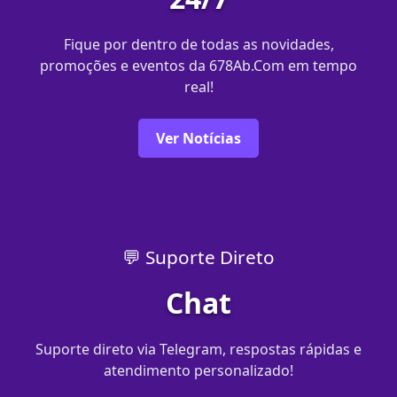
Fique por dentro de todas as novidades,
promoções e eventos da 678Ab.Com em tempo
real!
Ver Notícias
💬 Suporte Direto
Chat
Suporte direto via Telegram, respostas rápidas e
atendimento personalizado!