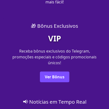
mais fácil!
🎁 Bônus Exclusivos
VIP
Receba bônus exclusivos do Telegram,
promoções especiais e códigos promocionais
únicos!
Ver Bônus
📢 Notícias em Tempo Real