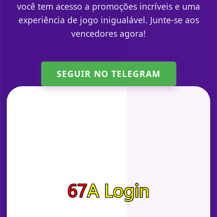
você tem acesso a promoções incríveis e uma
experiência de jogo inigualável. Junte-se aos
vencedores agora!
SEGUIR NO TELEGRAM