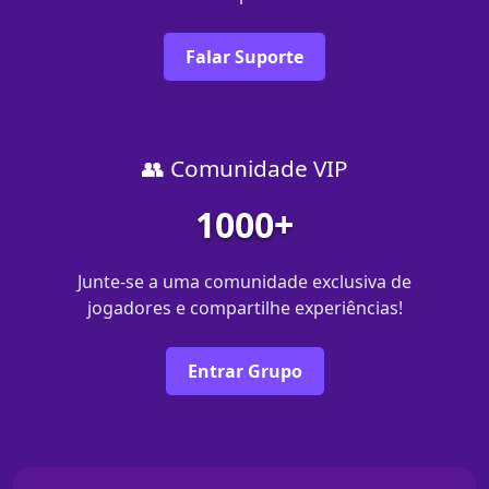
Falar Suporte
👥 Comunidade VIP
1000+
Junte-se a uma comunidade exclusiva de
jogadores e compartilhe experiências!
Entrar Grupo