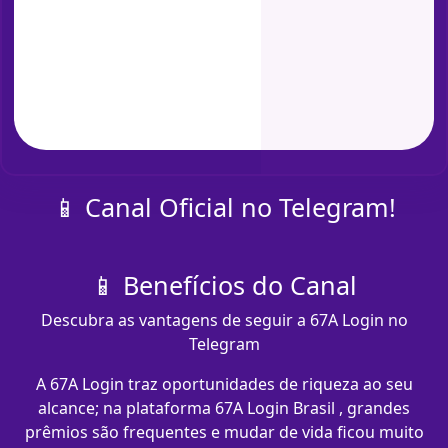
📱 Canal Oficial no Telegram!
📱 Benefícios do Canal
Descubra as vantagens de seguir a 67A Login no
Telegram
A 67A Login traz oportunidades de riqueza ao seu
alcance; na plataforma 67A Login Brasil , grandes
prêmios são frequentes e mudar de vida ficou muito