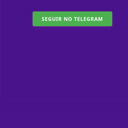
SEGUIR NO TELEGRAM