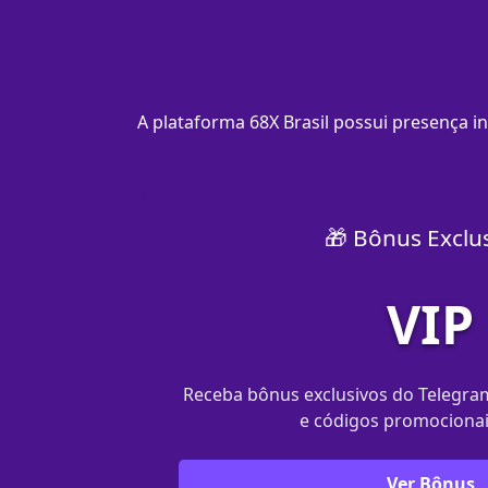
A plataforma 68X Brasil possui presença i
🎁 Bônus Exclu
VIP
Receba bônus exclusivos do Telegra
e códigos promocionai
Ver Bônus