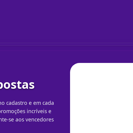
postas
no cadastro e em cada
promoções incríveis e
unte-se aos vencedores