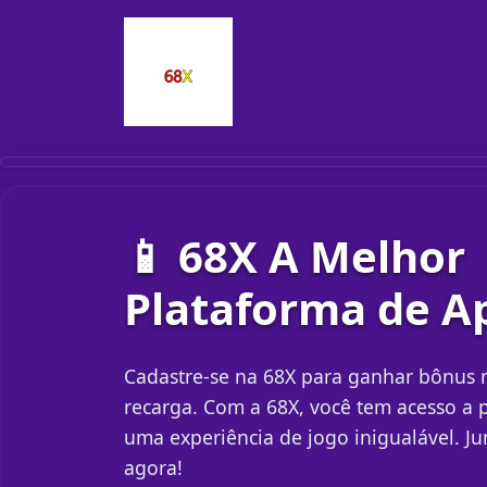
📱 68X A Melhor
Plataforma de A
Cadastre-se na 68X para ganhar bônus 
recarga. Com a 68X, você tem acesso a 
uma experiência de jogo inigualável. J
agora!