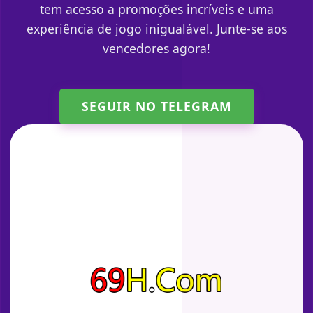
tem acesso a promoções incríveis e uma
experiência de jogo inigualável. Junte-se aos
vencedores agora!
SEGUIR NO TELEGRAM