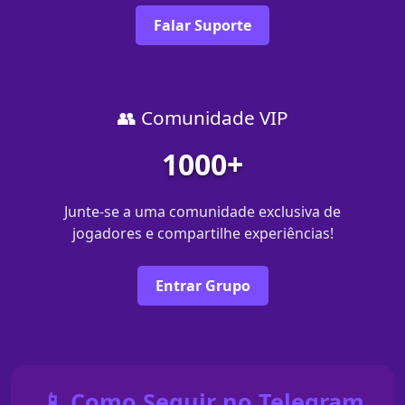
Falar Suporte
👥 Comunidade VIP
1000+
Junte-se a uma comunidade exclusiva de
jogadores e compartilhe experiências!
Entrar Grupo
📱 Como Seguir no Telegram