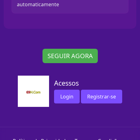
automaticamente
SEGUIR AGORA
Acessos
Login
Registrar-se