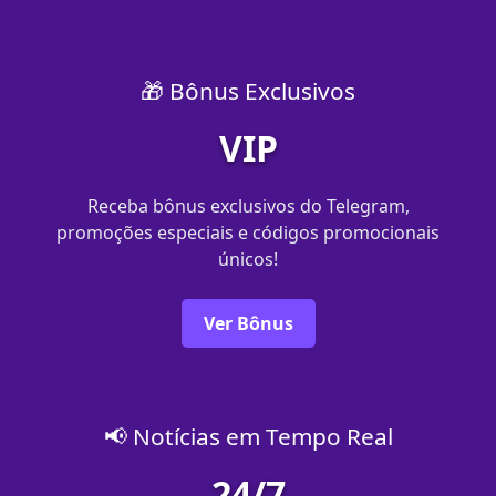
🎁 Bônus Exclusivos
VIP
Receba bônus exclusivos do Telegram,
promoções especiais e códigos promocionais
únicos!
Ver Bônus
📢 Notícias em Tempo Real
24/7