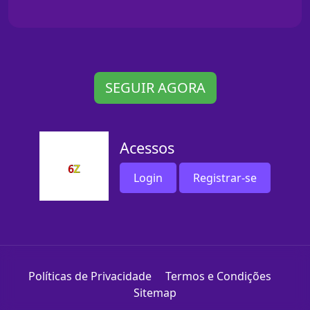
SEGUIR AGORA
Acessos
Login
Registrar-se
Políticas de Privacidade
Termos e Condições
Sitemap