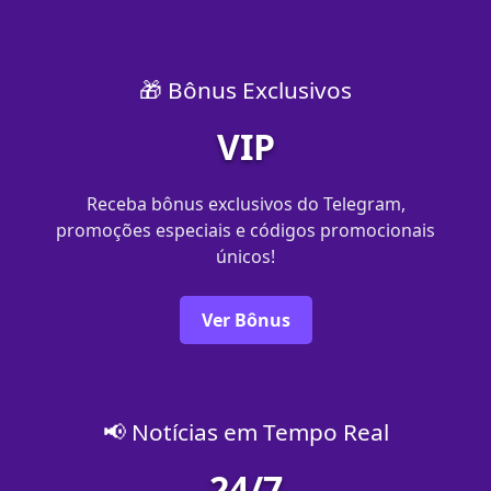
🎁 Bônus Exclusivos
VIP
Receba bônus exclusivos do Telegram,
promoções especiais e códigos promocionais
únicos!
Ver Bônus
📢 Notícias em Tempo Real
24/7