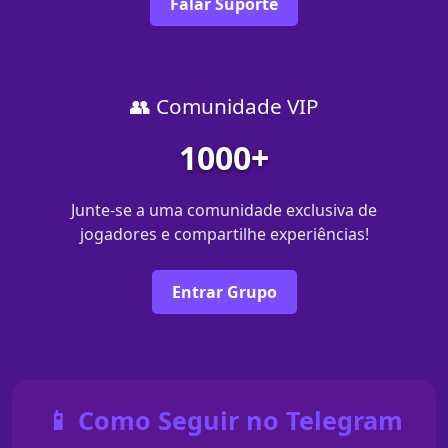
Falar Suporte
👥 Comunidade VIP
1000+
Junte-se a uma comunidade exclusiva de
jogadores e compartilhe experiências!
Entrar Grupo
📱 Como Seguir no Telegram