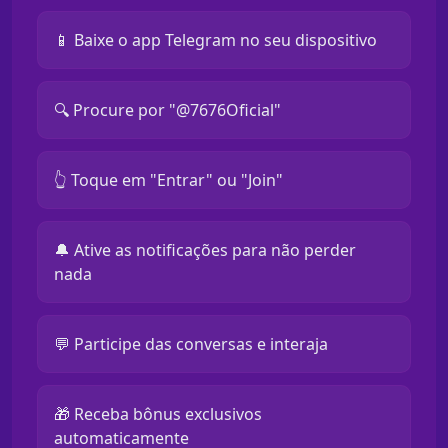
📱 Baixe o app Telegram no seu dispositivo
🔍 Procure por "@7676Oficial"
👆 Toque em "Entrar" ou "Join"
🔔 Ative as notificações para não perder
nada
💬 Participe das conversas e interaja
🎁 Receba bônus exclusivos
automaticamente