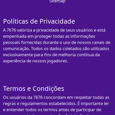
Sitemap
Políticas de Privacidade
A 7676 valoriza a privacidade de seus usuários e está
empenhada em proteger todas as informações
pessoais fornecidas durante o uso de nossos canais de
comunicação. Todos os dados coletados são utilizados
exclusivamente para fins de melhoria contínua da
experiência de nossos jogadores.
Termos e Condições
Os usuários da 7676 concordam em respeitar todas as
regras e regulamentos estabelecidos. É importante ler
e entender todos os termos antes de participar de