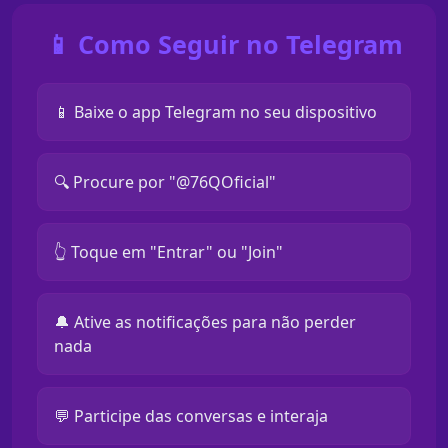
📱 Como Seguir no Telegram
📱 Baixe o app Telegram no seu dispositivo
🔍 Procure por "@76QOficial"
👆 Toque em "Entrar" ou "Join"
🔔 Ative as notificações para não perder
nada
💬 Participe das conversas e interaja