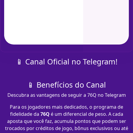
📱 Canal Oficial no Telegram!
📱 Benefícios do Canal
Descubra as vantagens de seguir a 76Q no Telegram
Para os jogadores mais dedicados, o programa de
fidelidade da
76Q
é um diferencial de peso. A cada
aposta que você faz, acumula pontos que podem ser
trocados por créditos de jogo, bônus exclusivos ou até