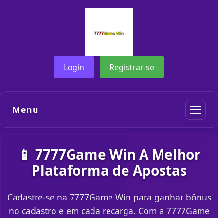
Login
Registrar-se
Menu
📱 7777Game Win A Melhor
Plataforma de Apostas
Cadastre-se na 7777Game Win para ganhar bônus
no cadastro e em cada recarga. Com a 7777Game