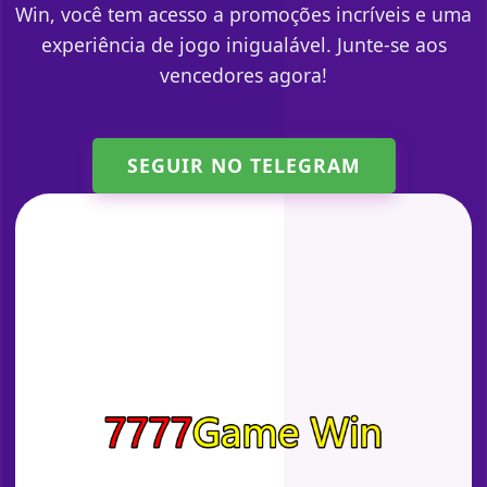
Win, você tem acesso a promoções incríveis e uma
experiência de jogo inigualável. Junte-se aos
vencedores agora!
SEGUIR NO TELEGRAM