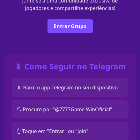
Junte-se a uma comunidade exclusiva de
jogadores e compartilhe experiências!
Entrar Grupo
📱 Como Seguir no Telegram
📱 Baixe o app Telegram no seu dispositivo
🔍 Procure por "@7777Game WinOficial"
👆 Toque em "Entrar" ou "Join"