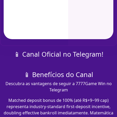
📱 Canal Oficial no Telegram!
📱 Benefícios do Canal
Descubra as vantagens de seguir a 7777Game Win no
Telegram
Matched deposit bonus de 100% (até R$+9~99 cap)
representa industry-standard first-deposit incentive,
doubling effective bankroll imediatamente. Matemática