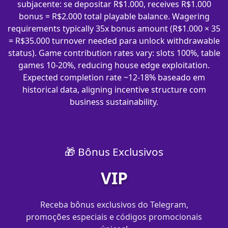
subjacente: se depositar R$1.000, receives R$1.000
bonus = R$2.000 total playable balance. Wagering
requirements typically 35x bonus amount (R$1.000 × 35
= R$35.000 turnover needed para unlock withdrawable
status). Game contribution rates vary: slots 100%, table
games 10-20%, reducing house edge exploitation.
Expected completion rate ~12-18% baseado em
historical data, aligning incentive structure com
business sustainability.
🎁 Bônus Exclusivos
VIP
Receba bônus exclusivos do Telegram,
promoções especiais e códigos promocionais