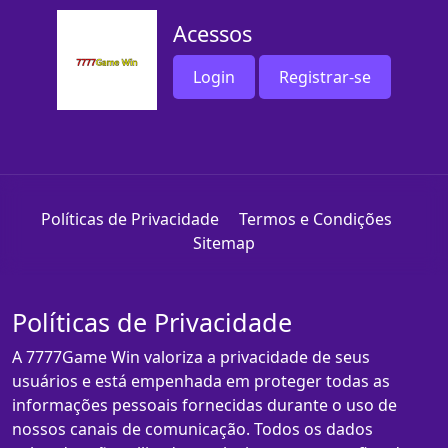
Acessos
Login
Registrar-se
Políticas de Privacidade
Termos e Condições
Sitemap
Políticas de Privacidade
A 7777Game Win valoriza a privacidade de seus
usuários e está empenhada em proteger todas as
informações pessoais fornecidas durante o uso de
nossos canais de comunicação. Todos os dados