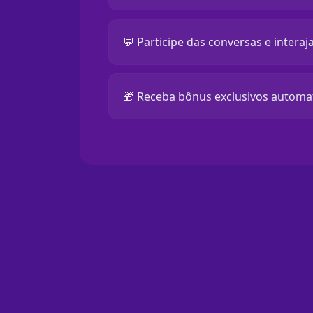
💬 Participe das conversas e interaj
🎁 Receba bônus exclusivos autom