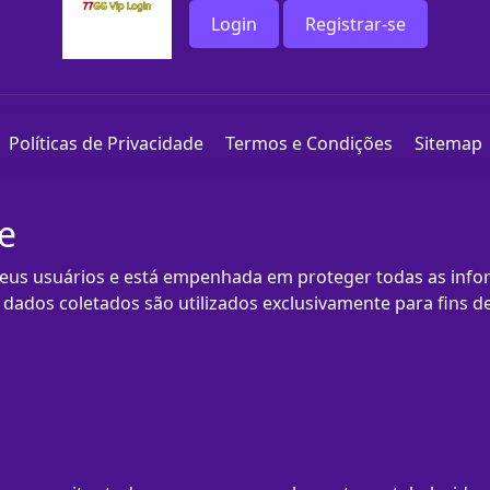
Login
Registrar-se
Políticas de Privacidade
Termos e Condições
Sitemap
de
 seus usuários e está empenhada em proteger todas as inf
dados coletados são utilizados exclusivamente para fins d