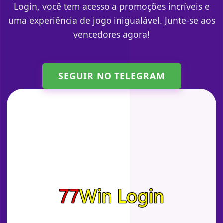
Login, você tem acesso a promoções incríveis e
uma experiência de jogo inigualável. Junte-se aos
vencedores agora!
SEGUIR NO TELEGRAM