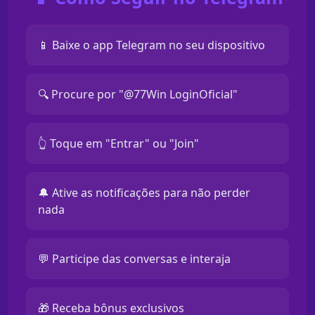
📱 Baixe o app Telegram no seu dispositivo
🔍 Procure por "@77Win LoginOficial"
👆 Toque em "Entrar" ou "Join"
🔔 Ative as notificações para não perder
nada
💬 Participe das conversas e interaja
🎁 Receba bônus exclusivos