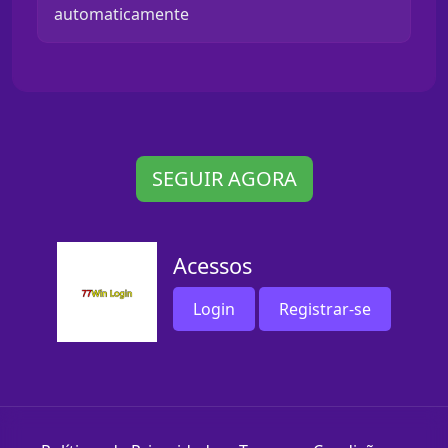
automaticamente
SEGUIR AGORA
Acessos
Login
Registrar-se