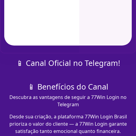
📱 Canal Oficial no Telegram!
📱 Benefícios do Canal
Descubra as vantagens de seguir a 77Win Login no
Telegram
Desde sua criação, a plataforma 77Win Login Brasil
prioriza o valor do cliente — a 77Win Login garante
satisfação tanto emocional quanto financeira.