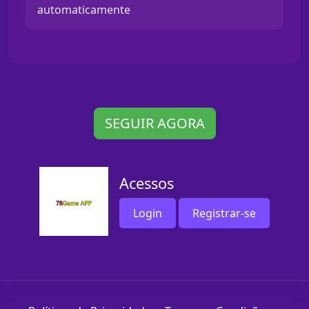
automaticamente
SEGUIR AGORA
Acessos
Login
Registrar-se