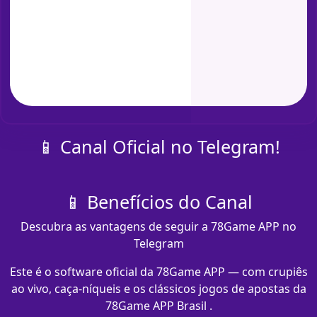
📱 Canal Oficial no Telegram!
📱 Benefícios do Canal
Descubra as vantagens de seguir a 78Game APP no
Telegram
Este é o software oficial da 78Game APP — com crupiês
ao vivo, caça-níqueis e os clássicos jogos de apostas da
78Game APP Brasil .