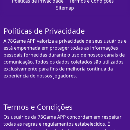
Políticas de Privacidade
Termos e Condições
Sitemap
Políticas de Privacidade
A 78Game APP valoriza a privacidade de seus usuários e
está empenhada em proteger todas as informações
pessoais fornecidas durante o uso de nossos canais de
comunicação. Todos os dados coletados são utilizados
exclusivamente para fins de melhoria contínua da
experiência de nossos jogadores.
Termos e Condições
Os usuários da 78Game APP concordam em respeitar
todas as regras e regulamentos estabelecidos. É