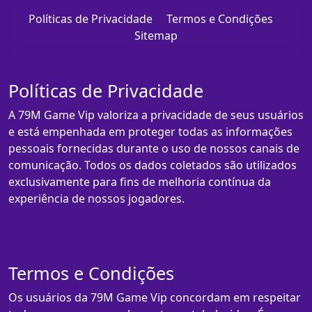
Políticas de Privacidade
Termos e Condições
Sitemap
Políticas de Privacidade
A 79M Game Vip valoriza a privacidade de seus usuários
e está empenhada em proteger todas as informações
pessoais fornecidas durante o uso de nossos canais de
comunicação. Todos os dados coletados são utilizados
exclusivamente para fins de melhoria contínua da
experiência de nossos jogadores.
Termos e Condições
Os usuários da 79M Game Vip concordam em respeitar