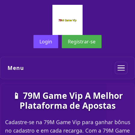
Login
Registrar-se
Menu
📱 79M Game Vip A Melhor
Plataforma de Apostas
Cadastre-se na 79M Game Vip para ganhar bônus
no cadastro e em cada recarga. Com a 79M Game