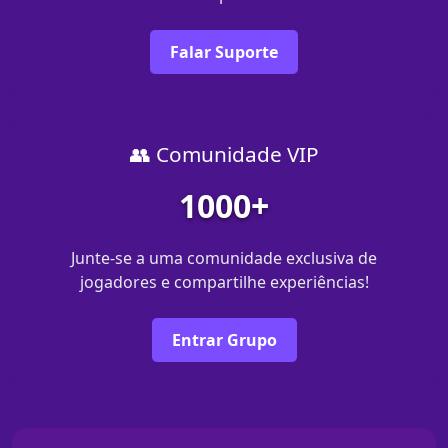
Falar Suporte
👥 Comunidade VIP
1000+
Junte-se a uma comunidade exclusiva de
jogadores e compartilhe experiências!
Entrar Grupo