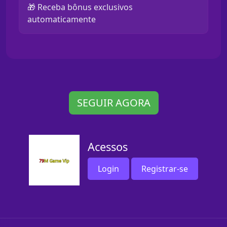
🎁 Receba bônus exclusivos
automaticamente
SEGUIR AGORA
Acessos
Login
Registrar-se