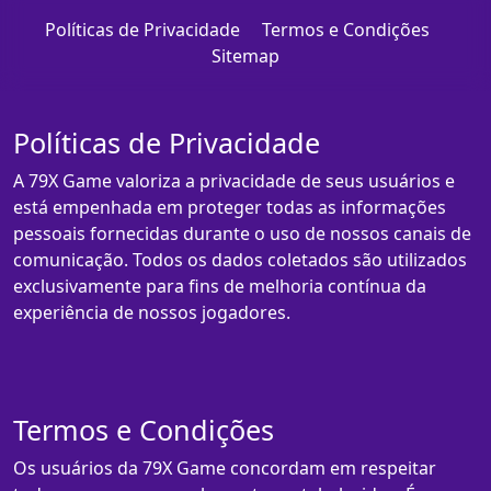
Políticas de Privacidade
Termos e Condições
Sitemap
Políticas de Privacidade
A 79X Game valoriza a privacidade de seus usuários e
está empenhada em proteger todas as informações
pessoais fornecidas durante o uso de nossos canais de
comunicação. Todos os dados coletados são utilizados
exclusivamente para fins de melhoria contínua da
experiência de nossos jogadores.
Termos e Condições
Os usuários da 79X Game concordam em respeitar