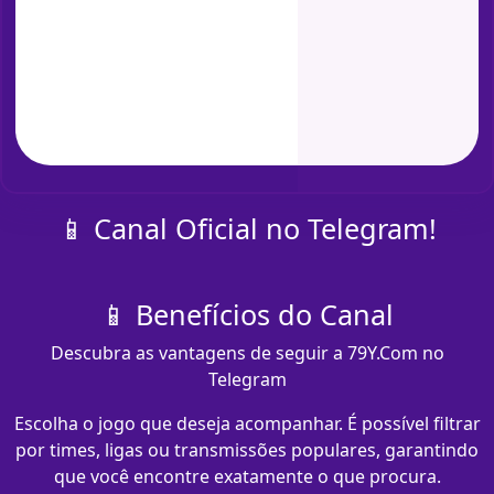
📱 Canal Oficial no Telegram!
📱 Benefícios do Canal
Descubra as vantagens de seguir a 79Y.Com no
Telegram
Escolha o jogo que deseja acompanhar. É possível filtrar
por times, ligas ou transmissões populares, garantindo
que você encontre exatamente o que procura.