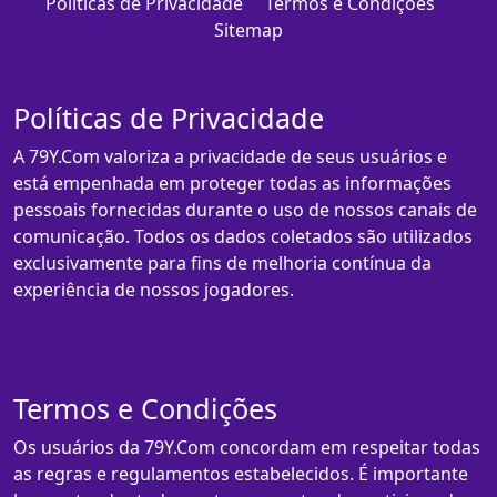
Políticas de Privacidade
Termos e Condições
Sitemap
Políticas de Privacidade
A 79Y.Com valoriza a privacidade de seus usuários e
está empenhada em proteger todas as informações
pessoais fornecidas durante o uso de nossos canais de
comunicação. Todos os dados coletados são utilizados
exclusivamente para fins de melhoria contínua da
experiência de nossos jogadores.
Termos e Condições
Os usuários da 79Y.Com concordam em respeitar todas
as regras e regulamentos estabelecidos. É importante