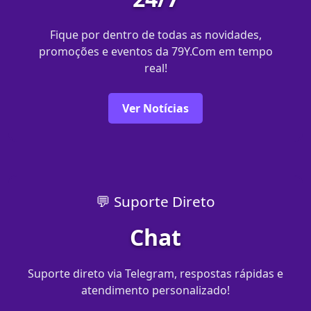
Fique por dentro de todas as novidades,
promoções e eventos da 79Y.Com em tempo
real!
Ver Notícias
💬 Suporte Direto
Chat
Suporte direto via Telegram, respostas rápidas e
atendimento personalizado!