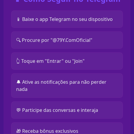
📱 Baixe o app Telegram no seu dispositivo
🔍 Procure por "@79Y.ComOficial"
👆 Toque em "Entrar" ou "Join"
🔔 Ative as notificações para não perder
nada
💬 Participe das conversas e interaja
🎁 Receba bônus exclusivos