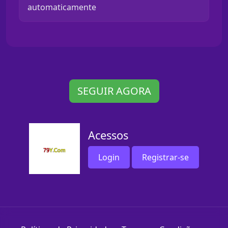
automaticamente
SEGUIR AGORA
Acessos
Login
Registrar-se