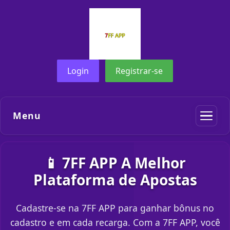
Login
Registrar-se
Menu
📱 7FF APP A Melhor
Plataforma de Apostas
Cadastre-se na 7FF APP para ganhar bônus no
cadastro e em cada recarga. Com a 7FF APP, você