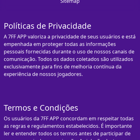
Sitemap
Políticas de Privacidade
A 7FF APP valoriza a privacidade de seus usuários e está
empenhada em proteger todas as informações
pessoais fornecidas durante o uso de nossos canais de
comunicação. Todos os dados coletados são utilizados
exclusivamente para fins de melhoria contínua da
experiência de nossos jogadores.
Termos e Condições
Os usuários da 7FF APP concordam em respeitar todas
as regras e regulamentos estabelecidos. É importante
ler e entender todos os termos antes de participar de