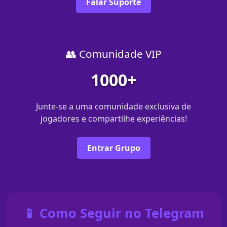
Falar Suporte
👥 Comunidade VIP
1000+
Junte-se a uma comunidade exclusiva de
jogadores e compartilhe experiências!
Entrar Grupo
📱 Como Seguir no Telegram