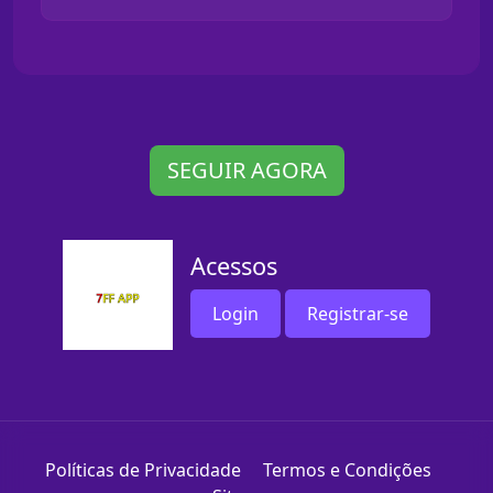
SEGUIR AGORA
Acessos
Login
Registrar-se
Políticas de Privacidade
Termos e Condições