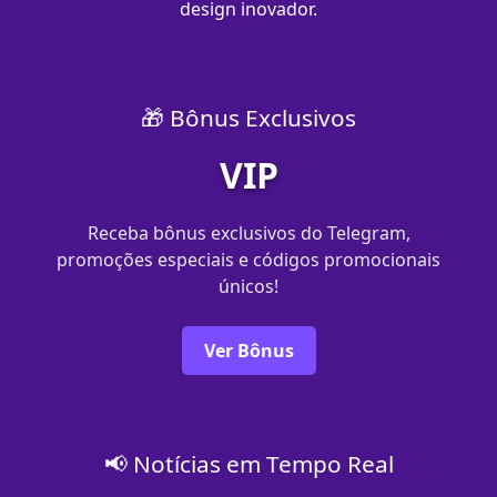
design inovador.
🎁 Bônus Exclusivos
VIP
Receba bônus exclusivos do Telegram,
promoções especiais e códigos promocionais
únicos!
Ver Bônus
📢 Notícias em Tempo Real