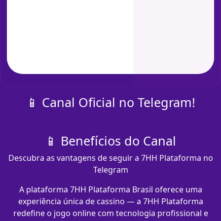
📱 Canal Oficial no Telegram!
📱 Benefícios do Canal
Descubra as vantagens de seguir a 7HH Plataforma no
Telegram
A plataforma 7HH Plataforma Brasil oferece uma
experiência única de cassino — a 7HH Plataforma
redefine o jogo online com tecnologia profissional e