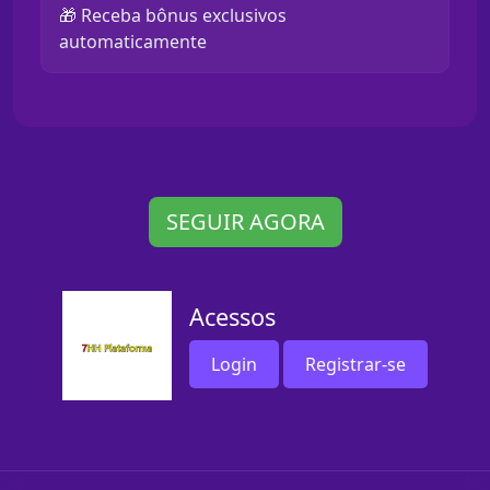
🎁 Receba bônus exclusivos
automaticamente
SEGUIR AGORA
Acessos
Login
Registrar-se