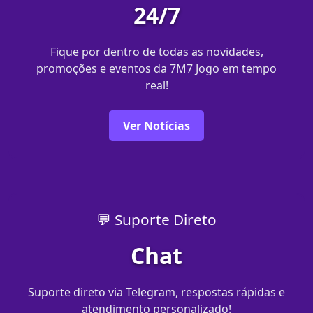
24/7
Fique por dentro de todas as novidades,
promoções e eventos da 7M7 Jogo em tempo
real!
Ver Notícias
💬 Suporte Direto
Chat
Suporte direto via Telegram, respostas rápidas e
atendimento personalizado!