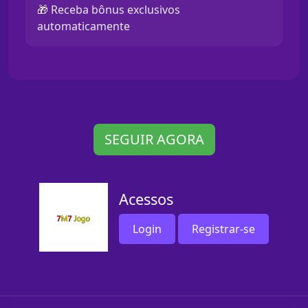
🎁 Receba bônus exclusivos
automaticamente
SEGUIR AGORA
Acessos
Login
Registrar-se