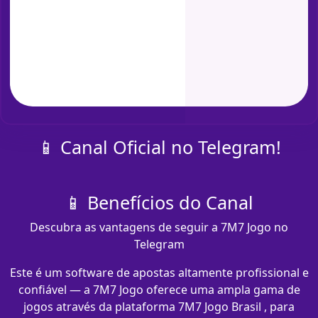
📱 Canal Oficial no Telegram!
📱 Benefícios do Canal
Descubra as vantagens de seguir a 7M7 Jogo no
Telegram
Este é um software de apostas altamente profissional e
confiável — a 7M7 Jogo oferece uma ampla gama de
jogos através da plataforma 7M7 Jogo Brasil , para