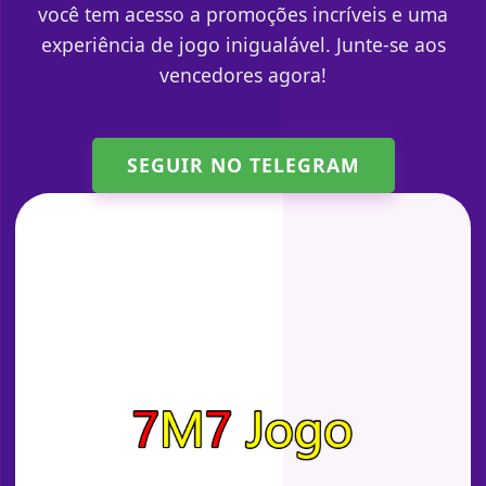
você tem acesso a promoções incríveis e uma
experiência de jogo inigualável. Junte-se aos
vencedores agora!
SEGUIR NO TELEGRAM