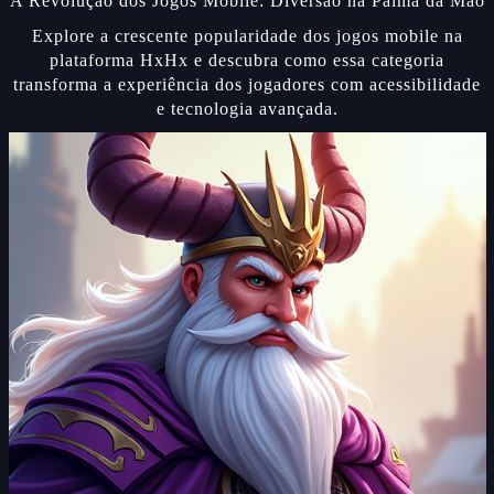
A Revolução dos Jogos Mobile: Diversão na Palma da Mão
Explore a crescente popularidade dos jogos mobile na
plataforma HxHx e descubra como essa categoria
transforma a experiência dos jogadores com acessibilidade
e tecnologia avançada.