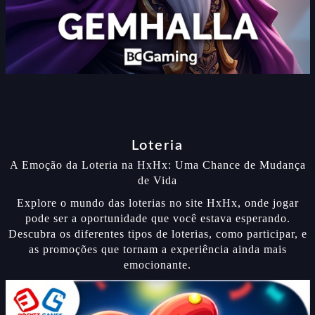
Loteria
A Emoção da Loteria na HxHx: Uma Chance de Mudança
de Vida
Explore o mundo das loterias no site HxHx, onde jogar
pode ser a oportunidade que você estava esperando.
Descubra os diferentes tipos de loterias, como participar, e
as promoções que tornam a experiência ainda mais
emocionante.