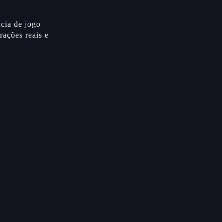
cia de jogo
rações reais e