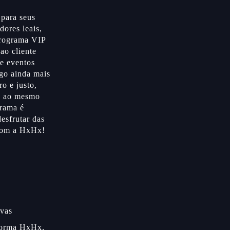
para seus
ores leais,
Programa VIP
ao cliente
e eventos
ogo ainda mais
o e justo,
e, ao mesmo
grama é
esfrutar das
 com a HxHx!
ivas
aforma HxHx,