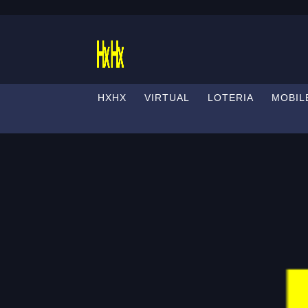
HXHX
VIRTUAL
LOTERIA
MOBIL