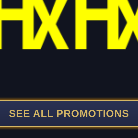
SEE ALL PROMOTIONS