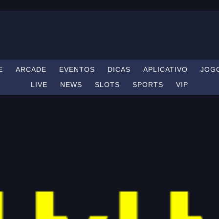
E
ARCADE
EVENTOS
DICAS
APLICATIVO
JOG
LIVE
NEWS
SLOTS
SPORTS
VIP