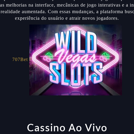
as melhorias na interface, mecânicas de jogo interativas e a i
 realidade aumentada. Com essas mudanças, a plataforma busc
experiência do usuário e atrair novos jogadores.
707Bet
Cassino Ao Vivo