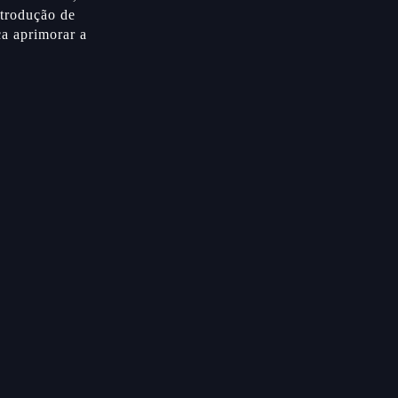
ntrodução de
a aprimorar a