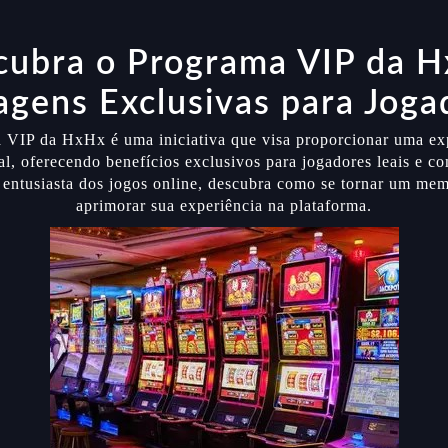
cubra o Programa VIP da H
agens Exclusivas para Joga
VIP da HxHx é uma iniciativa que visa proporcionar uma ex
al, oferecendo benefícios exclusivos para jogadores leais e c
 entusiasta dos jogos online, descubra como se tornar um me
aprimorar sua experiência na plataforma.